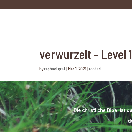
verwurzelt – Level 
by
raphael.graf
|
Mar 1, 2021
|
rooted
Die christliche Bibel is
d