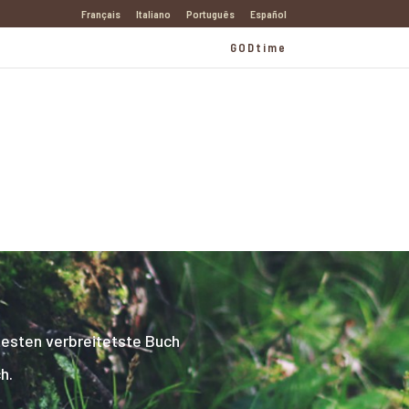
Français
Italiano
Português
Español
GODtime
testen verbreitetste Buch
h.