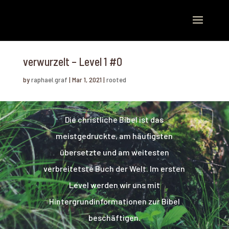
verwurzelt – Level 1 #0
by
raphael.graf
|
Mar 1, 2021
|
rooted
Die christliche Bibel ist das
meistgedruckte, am häufigsten
übersetzte und am weitesten
verbreitetste Buch der Welt. Im ersten
Level werden wir uns mit
Hintergrundinformationen zur Bibel
beschäftigen.